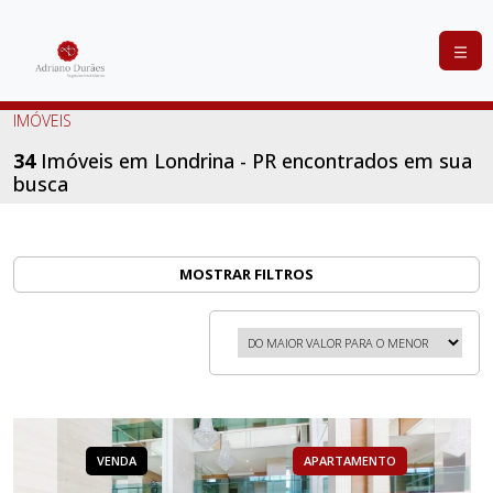
COMPRAR
IMÓVEIS
ALUGAR
34
Imóveis em Londrina - PR encontrados em sua
busca
LANÇAMENTOS
ANUNCIE
SEU
MOSTRAR FILTROS
IMÓVEL
CONTATO
VENDA
APARTAMENTO